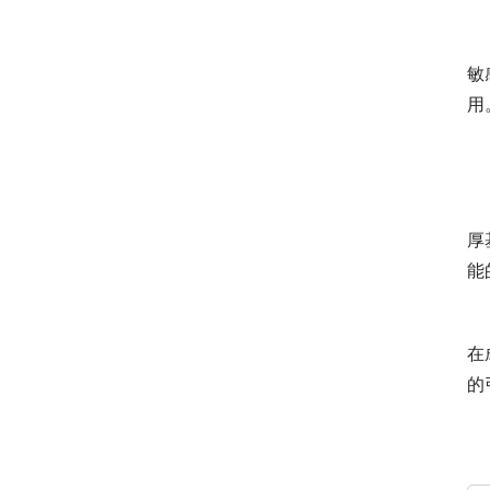
　
敏
用
　
厚
能
　
在
的