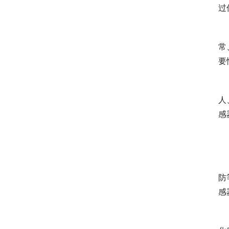
过
　
常
要
　
人
感
　
防
感
　