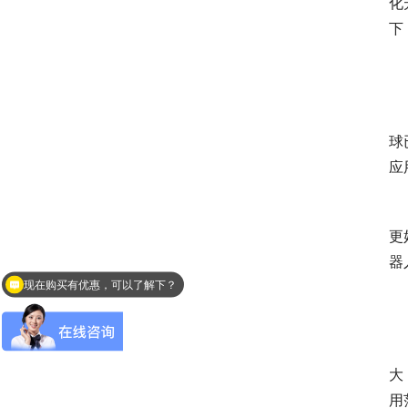
化
下
　
球
应
　
更
器
现在购买有优惠，可以了解下？
　
大
用