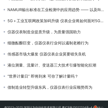
NAMUR输出标准在工业检测中的应用趋势 —— 以及Ring-11振动式液位开关的实践突破
5G＋工业互联网政策加码升级 仪表企业将如何面对5G时代
仪器仪表制造业提质升级，为质量强国助力
细微酝酿巨变，仪器仪表行业何以遏制老赖行为
传感器市场大爆发 仪器仪表企业莫要错失良机
液位测量、流量计、变送器三大技术引爆智能化狂潮
“世界计量日” 即将到来 可你了解计量吗？
借制造业转型升级东风，仪器仪表行业应顺势而为
©2013~2025 深圳计为自动化技术有限公司
粤ICP备15012314号-4
粤公