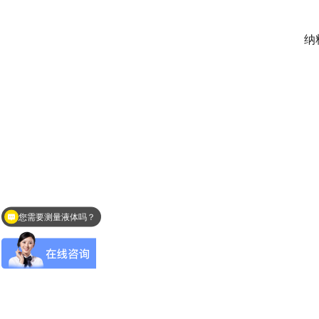
　
纳
您需要测量液体吗？