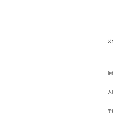
　
　
装
　
　
物
　
入
　
于