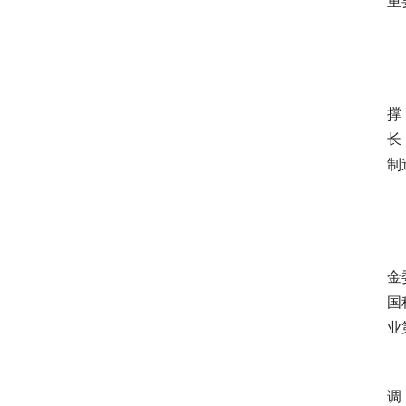
重
　
撑
长
制
　
　
金
国
业
　
调