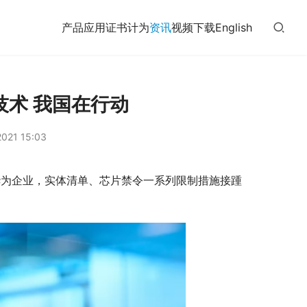
产品
应用
证书
计为
资讯
视频
下载
English
术 我国在行动
021 15:03
华为企业，实体清单、芯片禁令一系列限制措施接踵