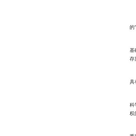
　
的
　
基
存
　
具
　
科
权
　