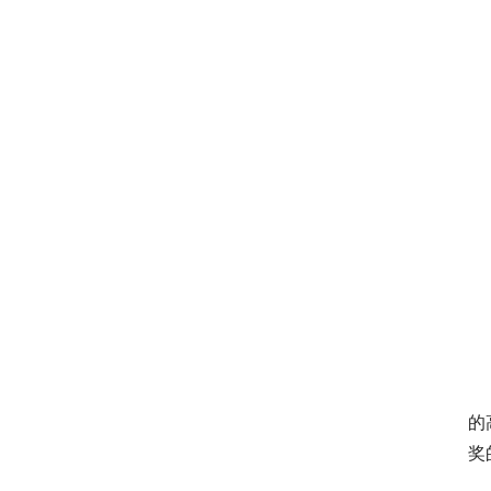
　
的
奖