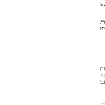
自
　
产
转
　
　
口
且
进