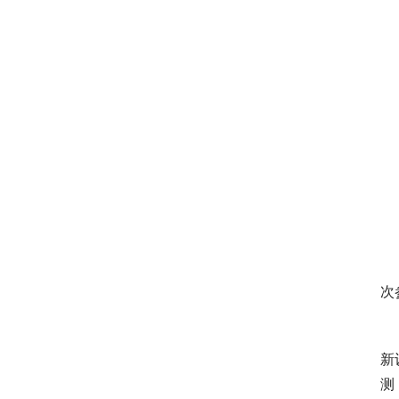
　
次
　
新
测