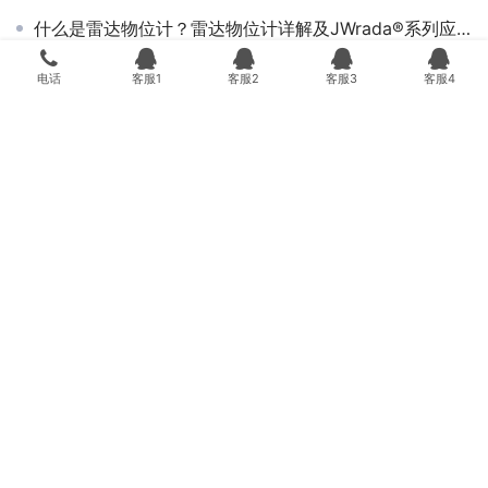
什么是雷达物位计？雷达物位计详解及JWrada®系列应用价值
超声波液位计测不准怎么办？
电话
客服1
客服2
客服3
客服4
阻旋料位开关哪个品牌好
仪表垫片怎么选？6种常见材质及使用注意事项
音叉料位开关的结构和特点
音叉液位开关常见故障的预防及解决
音叉料位开关的选型和使用
©2013~2025 深圳计为自动化技术有限公司
粤ICP备15012314号-4
粤公
网安备 44030702004195号