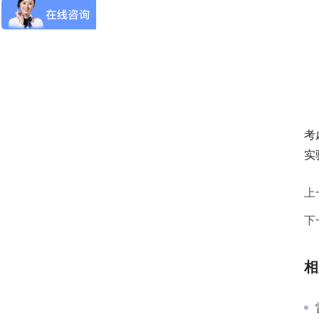
　
考
实
上
下
相