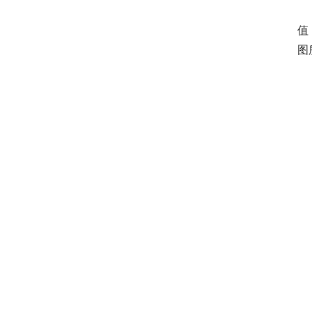
　
值
图
　