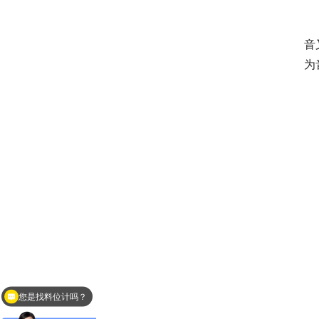
　
音
为
您是找料位计吗？