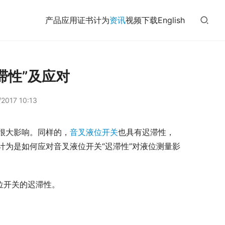
产品
应用
证书
计为
资讯
视频
下载
English
滞性”及应对
2017 10:13
很大影响。同样的，
音叉液位开关
也具有迟滞性，
为是如何应对音叉液位开关“迟滞性”对液位测量影
位开关的迟滞性。