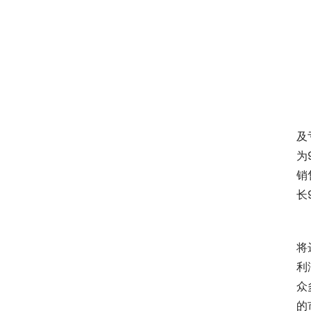
　
及
为
销
长
　
将
利
众
的