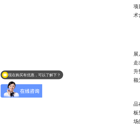
项
术
　
展
走
升
现在购买有优惠，可以了解下？
额
　
品
板
场
　