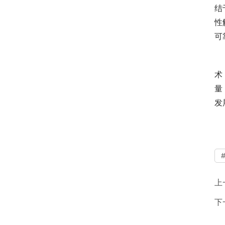
结
性
可
　
术
量
发
上
下