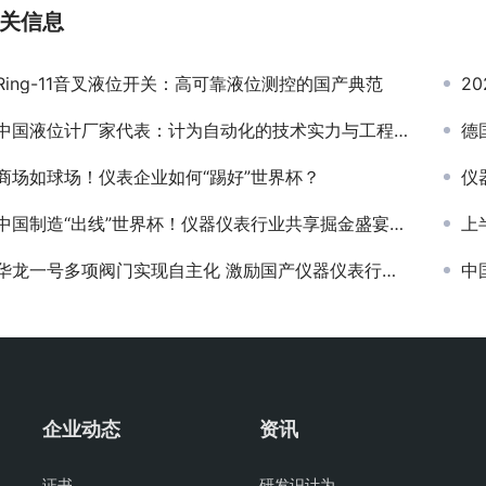
关信息
Ring-11音叉液位开关：高可靠液位测控的国产典范
2
中国液位计厂家代表：计为自动化的技术实力与工程实践
德
商场如球场！仪表企业如何“踢好”世界杯？
仪
中国制造“出线”世界杯！仪器仪表行业共享掘金盛宴（产品篇）
上
华龙一号多项阀门实现自主化 激励国产仪器仪表行业奋进
中
企业动态
资讯
证书
研发识计为