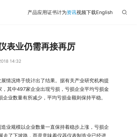
产品
应用
证书
计为
资讯
视频
下载
English
器仪表业仍需再接再厉
018 14:32
的发展情况终于统计出了结果。据有关产业研究机构提
8家，其中497家企业出现亏损，亏损企业平均亏损金
，亏损企业数量有所减少，平均亏损金额则保持平稳。
表制造业规模以企业数量一直保持着稳步上涨，亏损企
展走了下坡路，而是意味着仪器仪表制造业已经进