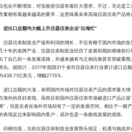
目也在不断增加，对实验室仪器有着巨大需求。不过，无论是工
含量都有着越来越高的要求，这意味着未来高端仪器仪表产品将
进出口总额均大幅上升仪器仪表企业“出海忙”
　仪器仪表制造业产值和利润的增长，不仅有赖于国内市场的发
几十年的老牌产业，仪器仪表制造业经历了发展初期的艰难前行
出了自己的一条发展道路，并越来越有与之相抗衡甚至突破重围
势头。据统计，2017年我国31个省市仪器仪表行业累计进口总额6
为438.71亿美元，增幅27.15%。
　进口总额的大涨，表明国内市场对仪器仪表产品的需求量大增
在海外的良好表现。虽然目前国内仪器仪表市场被进口产品占据
凳”，但是后者在海外市场却有了一定的发展空间。相比于一般
的表现反过来影响国内客户，或许也是一条曲线发展的道路。
　归根结底，当前仪器仪表制造业发展势头很足，机遇与挑战并