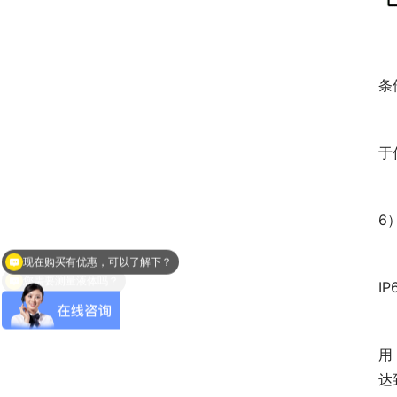
　
条
　
于
　
6
现在购买有优惠，可以了解下？
　
您需要测量液体吗？
I
　
用
达