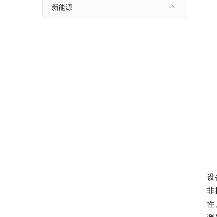
新能源
设
非
性