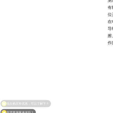
测
有
位
在
导
擦
作
您需要测量液体吗？