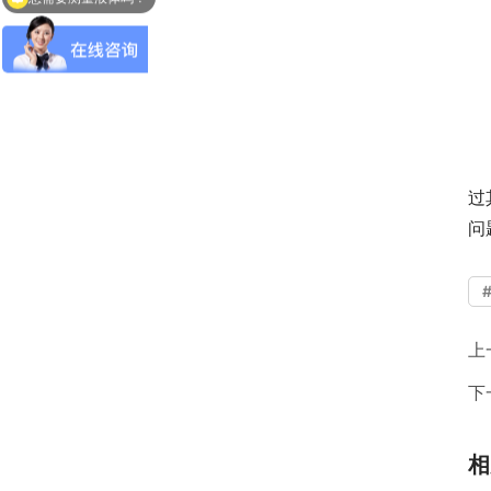
　
过
问
上
下
相