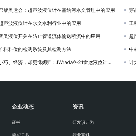
巴黎奥运会：超声波液位计在塞纳河水文管理中的应用
穿
超声波液位计在水文水利行业中的应用
工
音叉液位开关在防止管道流体输送断流中的应用
超
堆料料位的检测系统及其检测方法
中标
小巧、经济，却更“聪明”：JWrada®-21雷达液位计的现场实践
计
企业动态
资讯
证书
研发识计为
荣誉证书
行业百科