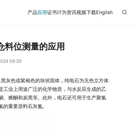
产品
应用
证书
计为
资讯
视频
下载
English
仓料位测量的应用
024 09:29
呈黑灰色或紫褐色的块状固体，纯电石为无色立方体
是工业上用途广泛的化学物质，与水反应生成的乙
酮、烯酮和炭黑等。此外，电石还可用于生产聚氯
氰的重要原料石灰氮。