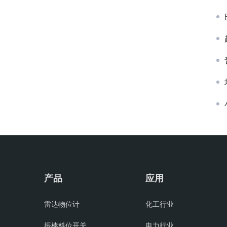
产品
应用
雷达物位计
化工行业
振棒料位开关
电力行业