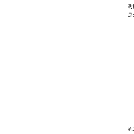
测
是
的