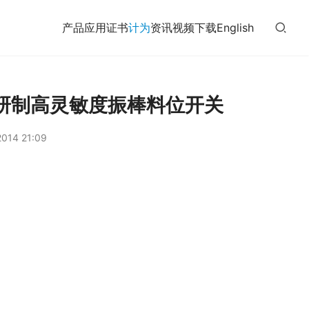
产品
应用
证书
计为
资讯
视频
下载
English
研制高灵敏度振棒料位开关
014 21:09