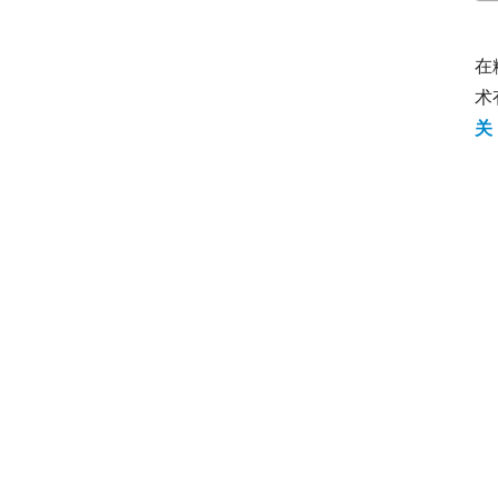
在
术
关