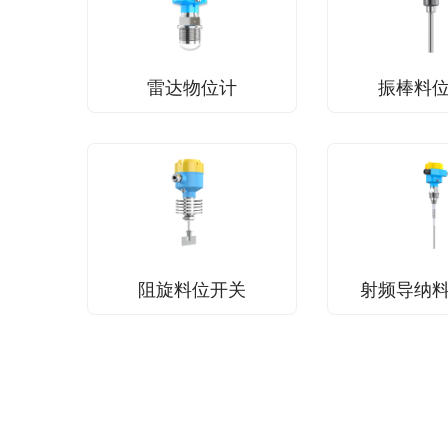
雷达物位计
振棒料
阻旋料位开关
射频导纳