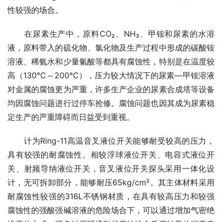
性较强的场合。
　　在尿素生产中，原料CO₂、NH₃、甲铵和尿素的水溶
液，原料带入的硫化物、氯化物及生产过程中形成的碳酸铵
溶液、稀氨水和少量氰酸等都具有腐蚀性，特别是在温度较
高（130℃～200℃），压力较大情况下的尿素—甲铵溶液
对金属的腐蚀更为严重，许多生产企业的尿素合成塔等设备
均因腐蚀问题进行过停车抢修。腐蚀问题也因其成为尿素稳
定生产的严重障碍而日益受到重视。
　　计为Ring-11高温音叉液位开关能够耐受较高的压力，
具有较强的耐腐蚀性。相较浮球液位开关、电容式液位开
关、射频导纳液位开关，音叉液位开关探头采用一体化设
计，无可拆卸部分，能够耐压65kg/cm²。其主体材料采用
耐腐蚀性较强的316L不锈钢材质，在具有较高压力和较强
腐蚀性的强酸强碱溶液的危险场合下，可以通过增加气密绝