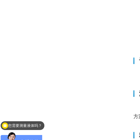
　
　
方
您需要测量液体吗？
您是找料位计吗？