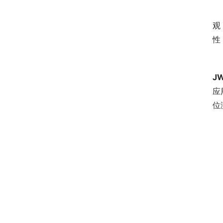
　
观
性
　
J
应
位