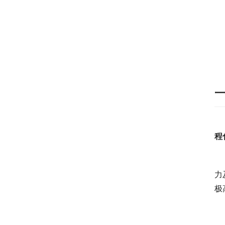
　
程
力
极