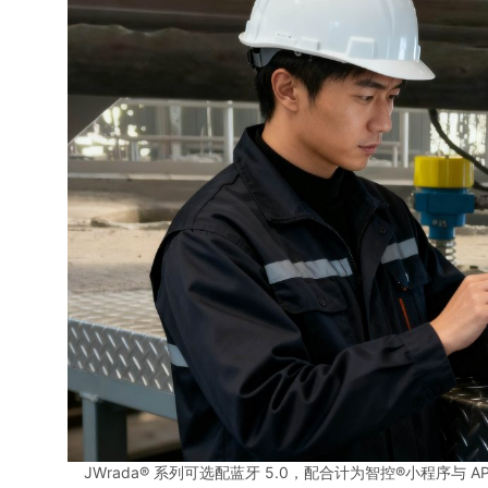
JWrada® 系列可选配蓝牙 5.0，配合计为智控®小程序与