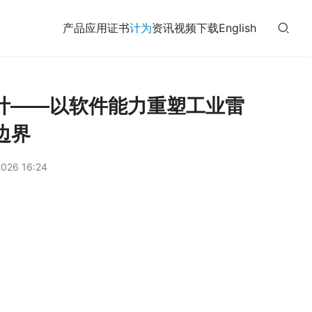
产品
应用
证书
计为
资讯
视频
下载
English
物位计——以软件能力重塑工业雷
边界
026 16:24