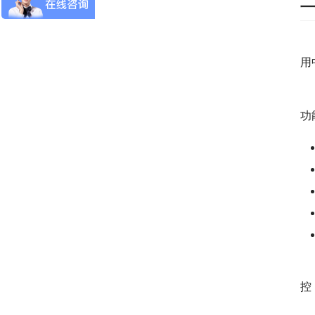
二
　
用
　
功
　
控