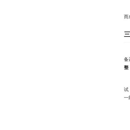
　
而
　
备
整
　
试
一