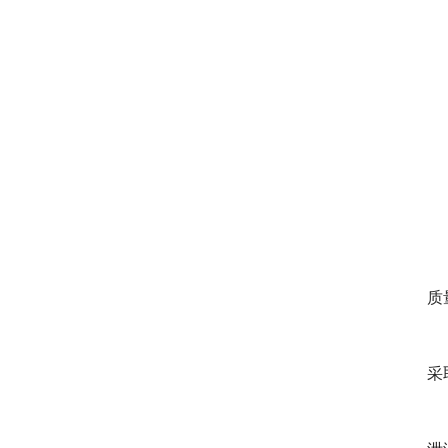
　
质
　
采
　