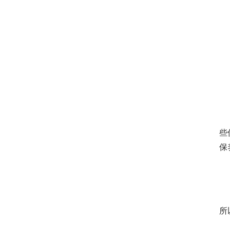
　
些
保
　
所