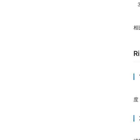
　
相
R
　
度
　