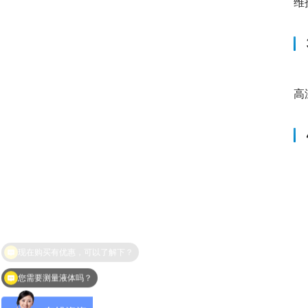
维
　　
高
　
您需要测量液体吗？