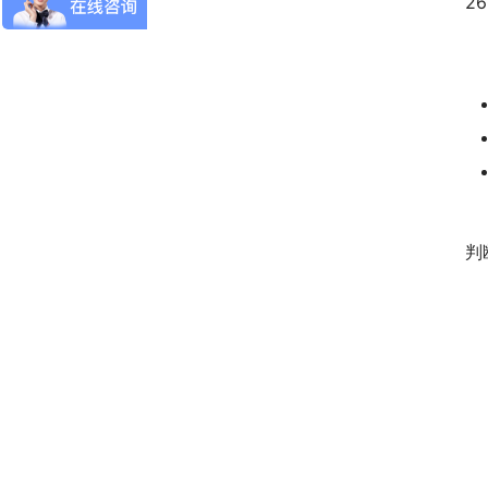
2
　
　
判