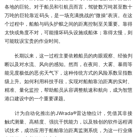
各地的巨轮。对于船员和引航员而言，驾驶数万吨甚至数十
万吨的巨轮靠近码头，是一场充满挑战的“微操”表演。在这
个过程中，船舶与码头护舷之间的距离控制至关重要。靠得
太快或角度不对，可能撞坏码头设施或船体；靠得太慢，则
可能耽误宝贵的作业时间。
　　长期以来，这一过程主要依赖船员的肉眼观察、经验判
断以及对水流、风向的感知。然而，在夜间、大雾、暴雨等
能见度极低的恶劣天气下，这种传统方式的风险系数呈指数
级上升。如何利用科技手段，实现对船舶靠泊距离的实时、
精准、量化监控，帮助船员从容调整航速和航向，成为智慧
港口建设中的一个重要课题。
　　计为自动化推出的JWrada®雷达物位计，凭借其非接
触式测量、高精度、强抗干扰能力，以及独创的软件远程调
试技术，成功应用于船舶靠泊距离监测系统，为这一行业痛