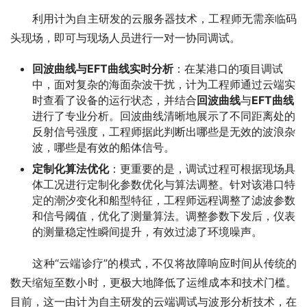
　　利用计为自主研发的云服务器技术，工程师无需亲临码
头现场，即可与现场人员进行一对一协同调试。
回波曲线与EFT曲线实时分析
：在某港口的项目调试
中，面对复杂的海面杂波干扰，计为工程师通过云端实
时查看了设备的运行状态，并结合
回波曲线
与
EFT曲线
进行了专业分析。回波曲线清晰地展示了不同距离处的
反射信号强度，工程师据此判断出哪些是无效的波浪杂
波，哪些是有效的船体信号。
定制化算法优化
：更重要的是，调试过程可根据现场具
体工况进行定制化参数优化与算法调整。针对该港口特
定的潮汐变化和船型特征，工程师远程调整了滤波参数
和信号阈值，优化了测量算法。调整参数下发后，仪表
的测量稳定性瞬间提升，有效过滤了环境噪声。
　　这种“云端诊疗”的模式，不仅将故障响应时间从传统的
数天缩短至数小时，更极大地降低了运维成本和技术门槛。
目前，这一由计为自主研发的云端调试与波形分析技术，在