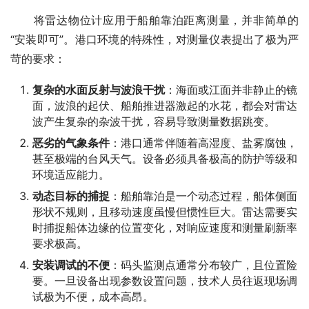
　　将雷达物位计应用于船舶靠泊距离测量，并非简单的
“安装即可”。港口环境的特殊性，对测量仪表提出了极为严
苛的要求：
复杂的水面反射与波浪干扰
：海面或江面并非静止的镜
面，波浪的起伏、船舶推进器激起的水花，都会对雷达
波产生复杂的杂波干扰，容易导致测量数据跳变。
恶劣的气象条件
：港口通常伴随着高湿度、盐雾腐蚀，
甚至极端的台风天气。设备必须具备极高的防护等级和
环境适应能力。
动态目标的捕捉
：船舶靠泊是一个动态过程，船体侧面
形状不规则，且移动速度虽慢但惯性巨大。雷达需要实
时捕捉船体边缘的位置变化，对响应速度和测量刷新率
要求极高。
安装调试的不便
：码头监测点通常分布较广，且位置险
要。一旦设备出现参数设置问题，技术人员往返现场调
试极为不便，成本高昂。