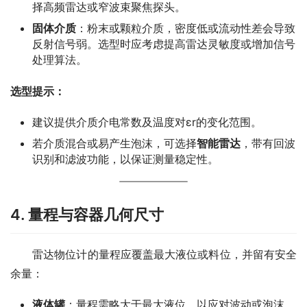
择高频雷达或窄波束聚焦探头。
固体介质
：粉末或颗粒介质，密度低或流动性差会导致
反射信号弱。选型时应考虑提高雷达灵敏度或增加信号
处理算法。
选型提示：
建议提供介质介电常数及温度对εr的变化范围。
若介质混合或易产生泡沫，可选择
智能雷达
，带有回波
识别和滤波功能，以保证测量稳定性。
4. 量程与容器几何尺寸
　　雷达物位计的量程应覆盖最大液位或料位，并留有安全
余量：
液体罐
：量程需略大于最大液位，以应对波动或泡沫。