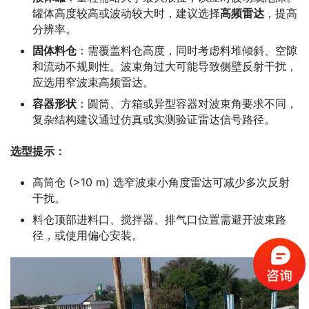
罐体高度较高或波动较大时，建议选择
高频雷达
，提高
分辨率。
固体料仓
：需覆盖料仓高度，同时考虑料堆倾斜、空隙
和流动不规则性。波束角过大可能导致侧壁反射干扰，
应选用窄波束高频雷达。
容器形状
：圆筒、方箱或异型容器对波束角要求不同，
复杂结构建议通过仿真或实测验证雷达信号路径。
选型提示：
高筒仓 (>10 m) 选窄波束小角度雷达可减少多次反射
干扰。
料仓顶部进料口、搅拌器、排气口位置需避开波束路
径，或使用偏心安装。