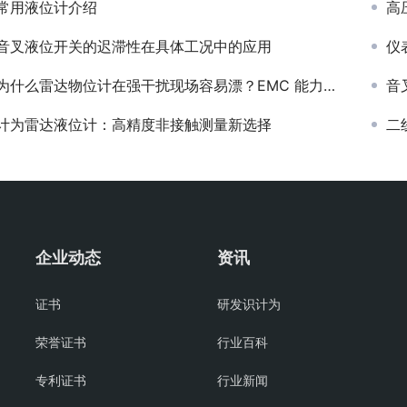
常用液位计介绍
高压
音叉液位开关的迟滞性在具体工况中的应用
仪
为什么雷达物位计在强干扰现场容易漂？EMC 能力到底影响了什么？
音
计为雷达液位计：高精度非接触测量新选择
二
企业动态
资讯
证书
研发识计为
荣誉证书
行业百科
专利证书
行业新闻