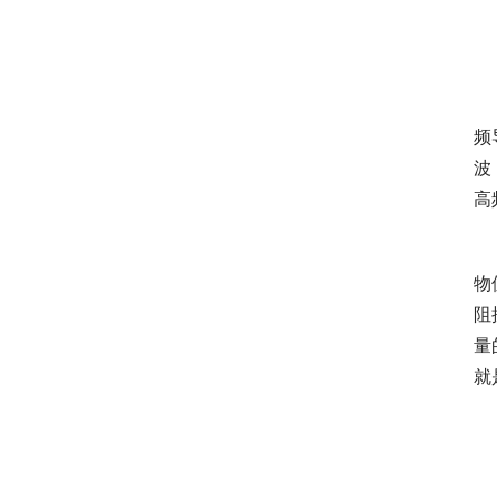
　
频
波
高
　
物
阻
量
就