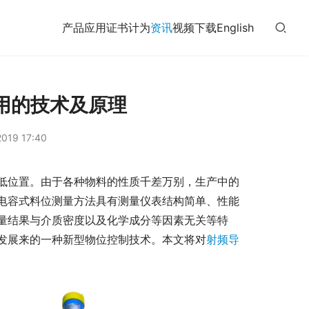
产品
应用
证书
计为
资讯
视频
下载
English
用的技术及原理
019 17:40
低位置。由于各种物料的性质千差万别，生产中的
电容式料位测量方法具有测量仪表结构简单、性能
量结果与介质密度以及化学成分等因素无关等特
发展来的一种新型物位控制技术。本文将对
射频导