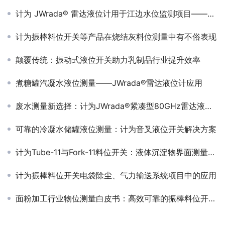
计为 JWrada® 雷达液位计用于江边水位监测项目——号角天线 + 太阳能供电的户外稳定监测实践
计为振棒料位开关等产品在烧结灰料位测量中有不俗表现
颠覆传统：振动式液位开关助力乳制品行业提升效率
煮糖罐汽凝水液位测量——JWrada®雷达液位计应用
废水测量新选择：计为JWrada®紧凑型80GHz雷达液位计
可靠的冷凝水储罐液位测量：计为音叉液位开关解决方案
计为Tube-11与Fork-11料位开关：液体沉淀物界面测量解决方案
计为振棒料位开关电袋除尘、气力输送系统项目中的应用
面粉加工行业物位测量白皮书：高效可靠的振棒料位开关应用分析