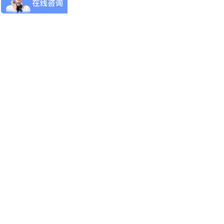
　
　
　