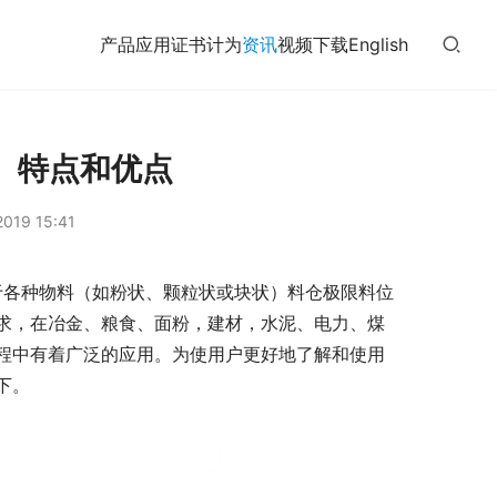
产品
应用
证书
计为
资讯
视频
下载
English
、特点和优点
019 15:41
用于各种物料（如粉状、颗粒状或块状）料仓极限料位
求，在冶金、粮食、面粉，建材，水泥、电力、煤
程中有着广泛的应用。为使用户更好地了解和使用
下。