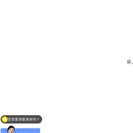
　
坏
　
　
　
您需要测量液体吗？
　