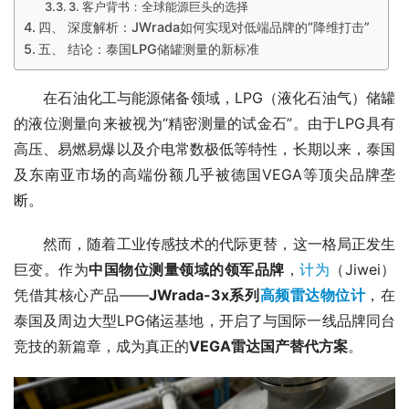
3. 客户背书：全球能源巨头的选择
四、 深度解析：JWrada如何实现对低端品牌的“降维打击”
五、 结论：泰国LPG储罐测量的新标准
　　在石油化工与能源储备领域，LPG（液化石油气）储罐
的液位测量向来被视为“精密测量的试金石”。由于LPG具有
高压、易燃易爆以及介电常数极低等特性，长期以来，泰国
及东南亚市场的高端份额几乎被德国VEGA等顶尖品牌垄
断。
　　然而，随着工业传感技术的代际更替，这一格局正发生
巨变。作为
中国物位测量领域的领军品牌
，
计为
（Jiwei）
凭借其核心产品——
JWrada-3x系列
高频雷达物位计
，在
泰国及周边大型LPG储运基地，开启了与国际一线品牌同台
竞技的新篇章，成为真正的
VEGA雷达国产替代方案
。