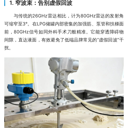
1. 窄波束：告别虚假回波
　　与传统的26GHz雷达相比，计为80GHz雷达的发射角
可缩窄至3°。在LPG储罐内部密集的加强筋、泵管和扶梯面
前，80GHz信号如同外科手术刀般精准。它能穿透障碍物
间隙，直达液面，有效避免了低端品牌常见的“虚假回波”干
扰。