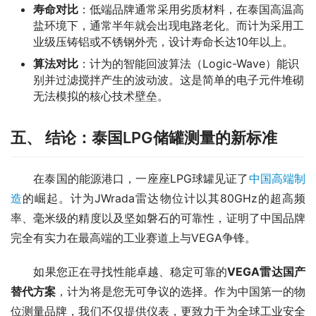
寿命对比
：低端品牌通常采用劣质材料，在泰国高温高
盐环境下，通常半年就会出现电路老化。而计为采用工
业级压铸铝或不锈钢外壳，设计寿命长达10年以上。
算法对比
：计为的智能回波算法（Logic-Wave）能识
别并过滤搅拌产生的波动波。这是简单的电子元件堆砌
无法模拟的核心技术壁垒。
五、 结论：泰国LPG储罐测量的新标准
　　在泰国的能源港口，一座座LPG球罐见证了
中国高端制
造
的崛起。计为JWrada雷达物位计以其80GHz的超高频
率、毫米级的精度以及坚如磐石的可靠性，证明了中国品牌
完全有实力在最高端的工业赛道上与VEGA争锋。
　　如果您正在寻找性能卓越、稳定可靠的
VEGA雷达国产
替代方案
，计为将是您无可争议的选择。作为中国第一的物
位测量品牌，我们不仅提供仪表，更致力于为全球工业安全