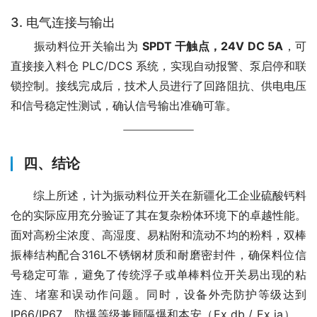
3. 电气连接与输出
　　振动料位开关输出为 
SPDT 干触点，24V DC 5A
，可
直接接入料仓 PLC/DCS 系统，实现自动报警、泵启停和联
锁控制。接线完成后，技术人员进行了回路阻抗、供电电压
和信号稳定性测试，确认信号输出准确可靠。
四、结论
　　综上所述，计为振动料位开关在新疆化工企业硫酸钙料
仓的实际应用充分验证了其在复杂粉体环境下的卓越性能。
面对高粉尘浓度、高湿度、易粘附和流动不均的粉料，双棒
振棒结构配合316L不锈钢材质和耐磨密封件，确保料位信
号稳定可靠，避免了传统浮子或单棒料位开关易出现的粘
连、堵塞和误动作问题。同时，设备外壳防护等级达到
IP66/IP67，防爆等级兼顾隔爆和本安（Ex db / Ex ia），