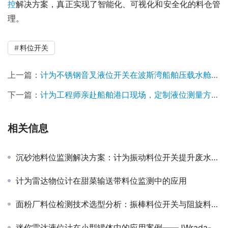
控
解决方案，真正实现了智能化、可视化和安全化的料仓管
理。
料位开关
上一篇：
计为不锈钢音叉液位开关在波斯湾船舶压载水舱监测海水
下一篇：
计为工程师亲赴船舶港口现场，定制液位测量方案赢得客户信赖
相关信息
沉砂池料位监测解决方案：计为振动料位开关提升废水处理效率
计为雷达物位计在甜菜输送带料位监测中的应用
面粉厂料位检测技术选型分析：振棒料位开关与阻旋料位开关对比
迷你雷达液位计在小型罐体中的应用案例——JWrada-22带显示MINI系列