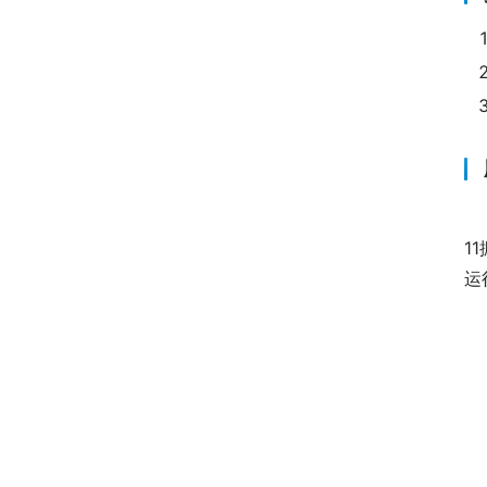
　
1
运