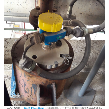
一次仪表：
振棒料位开关
用于德州化工厂测量聚丙烯腈干粉料位