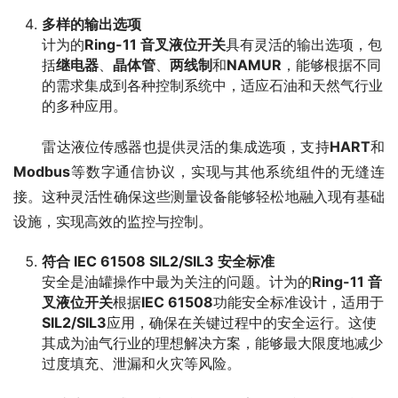
多样的输出选项
计为的
Ring-11 音叉液位开关
具有灵活的输出选项，包
括
继电器
、
晶体管
、
两线制
和
NAMUR
，能够根据不同
的需求集成到各种控制系统中，适应石油和天然气行业
的多种应用。
　　雷达液位传感器也提供灵活的集成选项，支持
HART
和
Modbus
等数字通信协议，实现与其他系统组件的无缝连
接。这种灵活性确保这些测量设备能够轻松地融入现有基础
设施，实现高效的监控与控制。
符合 IEC 61508 SIL2/SIL3 安全标准
安全是油罐操作中最为关注的问题。计为的
Ring-11 音
叉液位开关
根据
IEC 61508
功能安全标准设计，适用于
SIL2/SIL3
应用，确保在关键过程中的安全运行。这使
其成为油气行业的理想解决方案，能够最大限度地减少
过度填充、泄漏和火灾等风险。