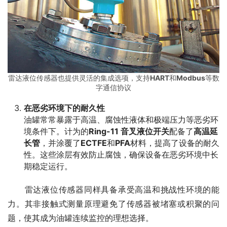
雷达液位传感器也提供灵活的集成选项，支持
HART
和
Modbus
等数
字通信协议
在恶劣环境下的耐久性
油罐常常暴露于高温、腐蚀性液体和极端压力等恶劣环
境条件下。计为的
Ring-11 音叉液位开关
配备了
高温延
长管
，并涂覆了
ECTFE
和
PFA
材料，提高了设备的耐久
性。这些涂层有效防止腐蚀，确保设备在恶劣环境中长
期稳定运行。
　　雷达液位传感器同样具备承受高温和挑战性环境的能
力。其非接触式测量原理避免了传感器被堵塞或积聚的问
题，使其成为油罐连续监控的理想选择。