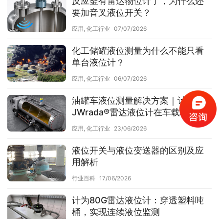
反应釜有雷达物位计了，为什么还
要加音叉液位开关？
应用
,
化工行业
07/07/2026
化工储罐液位测量为什么不能只看
单台液位计？
应用
,
化工行业
06/07/2026
油罐车液位测量解决方案｜计为
JWrada®雷达液位计在车载移动储
罐中的应用
应用
,
化工行业
23/06/2026
液位开关与液位变送器的区别及应
用解析
行业百科
17/06/2026
计为80G雷达液位计：穿透塑料吨
桶，实现连续液位监测