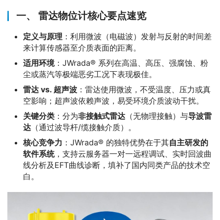
一、 雷达物位计核心要点速览
定义与原理
：利用微波（电磁波）发射与反射的时间差
来计算传感器至介质表面的距离。
适用环境
：JWrada® 系列在高温、高压、强腐蚀、粉
尘或蒸汽等极端恶劣工况下表现极佳。
雷达 vs. 超声波
：雷达使用微波，不受温度、压力或真
空影响；超声波依赖声波，易受环境介质波动干扰。
关键分类
：分为
非接触式雷达
（无物理接触）与
导波雷
达
（通过波导杆/缆接触介质）。
核心竞争力
：JWrada® 的独特优势在于其
自主研发的
软件系统
，支持云服务器一对一远程调试、实时回波曲
线分析及EFT曲线诊断，填补了国内同类产品的技术空
白。