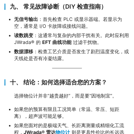
九、 常见故障诊断（DIY 检查指南）
无信号输出
：首先检查 PLC 或显示器端。若显示为
空，通常是 I/O 卡故障或接线问题。
读数跳变
：这通常与复杂的内部干扰有关。此时应利用
JWrada® 的
EFT 曲线功能
过滤干扰物。
数据漂移
：检查工艺介质是否发生了剧烈温度变化，或
天线处是否有冷凝结露。
十、 结论：如何选择适合您的方案？
　　选择物位计并非“越贵越好”，而是要“因地制宜”。
如果您的预算有限且工况简单（常温、常压、短距
离），超声波可能足够。
如果您面对的是极端天气、长距离测量或精细化工流
程，
JWrada® 雷达
物位计
则是更具性价比的长远选