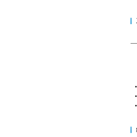
　
—
　
　