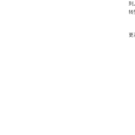
到
转
　
更