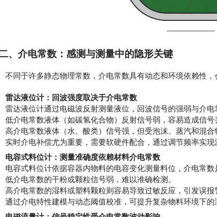
二、介电常数：感测与测量中的隐形关键
　不同于许多静态物理常数，介电常数具有动态和环境依赖性，
雷达液位计：回波强度取决于介电常数
雷达液位计通过电磁波反射测量液位，回波信号的强弱与介电
低介电常数液体（如碳氢化合物）反射信号弱，容易造成信号
高介电常数液体（水、酸类）信号强，但受泡沫、蒸汽和混合
实时介电补偿尤为重要，需要软硬件配合，通过调节频率实现
电容式料位计：测量准确度依赖材料介电常数
电容式料位计依据容器内物料的电容变化测量料位，介电常数
低介电常数的干粉或颗粒信号弱，难以准确检测。
高介电常数的湿料或塑料颗粒则容易导致过敏反应，引发误报
通过介电特性建模与动态阈值校准，可提升复杂物料环境下的
电磁流量计：信号稳定性受介电常数波动影响