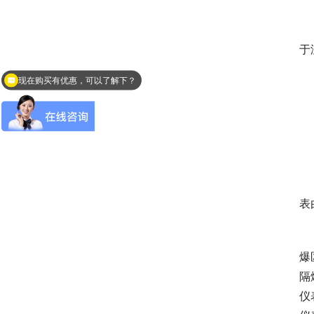
　
于
现在购买有优惠，可以了解下？
　
　
　
　
表
　
爆
隔
仪