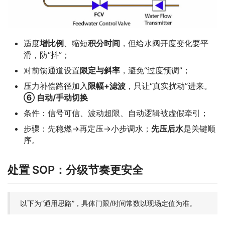
适度
增比例
、缩短
积分时间
，但给水阀开度变化要平
滑，防“抖”；
对前馈通道设置
限定与
斜率
，避免“过度预调”；
压力补偿路径加入
限幅+
滤波
，只让“真实扰动”进来。
⑥ 自动/手动切换
条件：信号可信、波动超限、自动逻辑被虚假牵引；
步骤：先稳燃→再定压→小步调水；
先压后水
是关键顺
序。
处置 SOP：分级节奏更安全
以下为“通用思路”，具体门限/时间常数以现场定值为准。