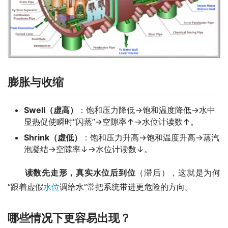
膨胀与收缩
Swell（虚高）
：饱和压力降低→饱和温度降低→水中
显热促使瞬时“闪蒸”→空隙率↑→水位计读数↑。
Shrink（虚低）
：饱和压力升高→饱和温度升高→蒸汽
泡凝结→空隙率↓→水位计读数↓。
读数先走形，真实水位后到位
（滞后），这就是为何
“跟着虚假
水位
调给水”常把系统带进更危险的方向。
哪些情况下更容易出现？