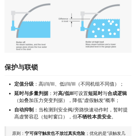
保护与联锁
定值分级
：高Ⅰ/Ⅱ/Ⅲ、低Ⅰ/Ⅱ/Ⅲ（不同机组不同值）；
延时与多量判据
：对
高/低Ⅲ
可设置
短延时
与
合成逻辑
（如叠加压力突变判据），降低“虚假触发”概率；
自动抑制
：当检测到安全阀/旁路快速动作时，暂时提
高虚警容忍（短时窗口），但
不牺牲本质安全
。
原则：
宁可保守触发也不放过真实危险
；优化的是“误触发几