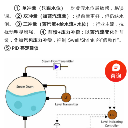
① 单冲量（只跟水位）
：对虚假水位最敏感，易误
调。 
② 双冲量（加蒸汽流量）
：提前量更好，但仍缺水
侧。 
③ 三冲量（蒸汽流+给水流+水位）
：行业主流，抗
扰动明显增强。 
④ 前馈+压力补偿
：以
蒸汽流变化
作前
馈，叠加
汽包压力补偿
，抑制 Swell/Shrink 的“假动作”。 
⑤ PID 整定建议