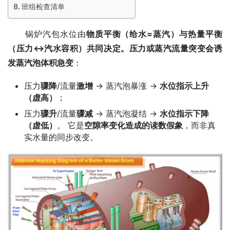
班组检查清单
　　锅炉汽包水位由
物质平衡（给水=蒸汽）与热量平衡
（压力↔汽水容积）共同决定。压力或蒸汽流量突变会诱
发蒸汽泡体积急变
：
压力
骤降
/流量
激增
→ 蒸汽泡暴涨 →
水位指示上升
（虚高）
；
压力
骤升
/流量
骤减
→ 蒸汽泡凝结 →
水位指示下降
（虚低）
。 它是
空隙率
变化造成的读数假象
，而非真
实水量的同步改变。