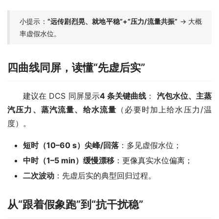
小提示：
“远传剧烈晃、就地平稳”+“压力/流量
共振
”
→ 大概
率虚假水位。
四曲线同屏，读懂“先虚后实”
　　建议在 DCS 同屏显示
4 条关键曲线
： 
汽包水位、主蒸
汽压力、蒸汽流量、给水流量
（必要时加上给水压力/温
度）。
短时（10–60 s）尖峰/回落
：多见虚假水位；
中时（1–5 min）缓慢漂移
：更像真实水位偏离；
二次波动
：先虚后实的典型回归过程。
从“跟着假象跑”到“抗干扰稳”