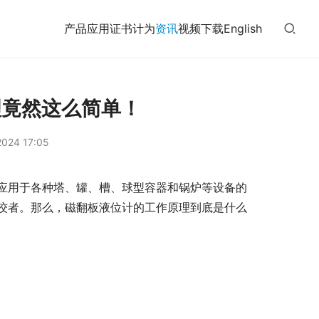
产品
应用
证书
计为
资讯
视频
下载
English
理竟然这么简单！
024 17:05
应用于各种塔、罐、槽、球型容器和锅炉等设备的
佼者。那么，磁翻板液位计的工作原理到底是什么