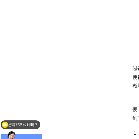
　
磁
使
晰
　
便
到
现在购买有优惠，可以了解下？
１