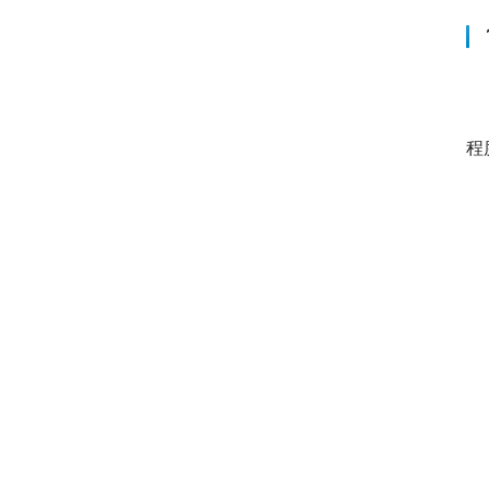
1
　
程