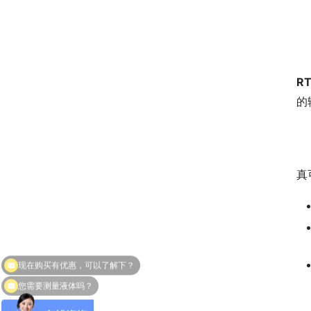
　
R
的
　
真
您需要测量液体吗？