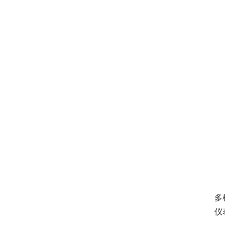
　
多
仪