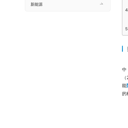
新能源
中
（
能
的