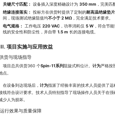
关键尺寸匹配：
设备插入深度精确设计为
350 mm
，完美匹
绝缘连接落实：
投标方在供货时提供了定制的
耐高温绝缘垫片
间，现场测试绝缘阻值均
不小于 2 MΩ
，完全满足技术要求。
电气规格：
工作电压
220 VAC
，功率消耗仅
5 W
，符合节能
线的安全性和防尘性，并自带
1.5 m
长的连接电缆。
III. 项目实施与应用效益
. 供货与现场指导
　项目总共供货360 个
Spin-11系列
阻旋式料位计。
计为
严格按
地点。
　在设备到达现场后，
计为
指派了经验丰富的技术人员提供了远
接线符合设计要求。技术人员特别指导了现场操作人员关于在强
减少人为损坏。
. 运行效果与质量保障