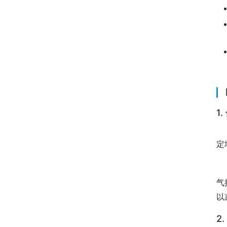
1
　
定
　
气
以
2