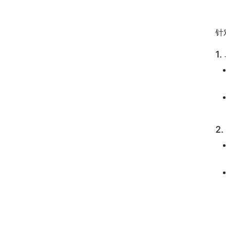
　
针
1
2