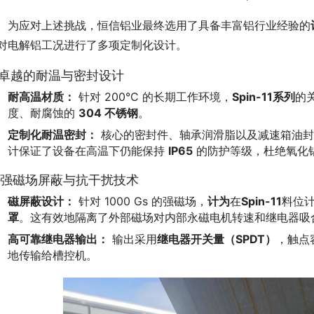
　为应对上述挑战，恒信铝业最终选用了具备丰富铝行业经验的
对电解铝工况进行了多项定制化设计。
. 卓越的耐温与密封设计
耐高温材质：
针对 200°C 的长期工作环境，
Spin-11系列
的
度、耐腐蚀的
304 不锈钢
。
定制化耐温密封：
核心的密封件、轴承润滑脂以及减速箱油封
计保证了设备在高温下仍能保持
IP65
的防护等级，杜绝氧化
. 强磁场屏蔽与抗干扰技术
磁屏蔽设计：
针对 1000 Gs 的强磁场，
计为
在
Spin-11
料位
罩
。这有效地隔离了外部磁场对内部永磁电机转速和继电器吸
高可靠继电器输出：
输出采用
继电器开关量（SPDT）
，触点
地传输给槽控机。