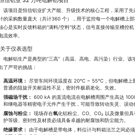
. 恒信铝业 32 万吨电解铝项目
　该项目是恒信铝业扩大产能、升级技术的核心工程，采用了先进的
计的采购数量庞大（共计360 个），用于监控每一个电解槽上
核心是实时反馈料箱的“满料/空料”状态，信号直接传输至槽控
电流效率。
. 关于仪表选型
　电解铝生产是典型的“三高”（高温、高电、高污染）行业。该
出了严苛的挑战：
高温环境：
尽管车间环境温度在 20°C ~ 55°C，但电解
普通的阻旋开关耐温性不足，密封件极易老化、失效。
强磁场干扰：
600 kA 的直流电流在电解槽周围产生高达 1
和继电器等精密电子元件产生干扰，可能导致转动失灵、误动
腐蚀与粉尘：
现场存在
氧
化铝粉尘、CO、CO₂ 以及微量但
护等级、密封性及材质必须具备卓越的耐腐蚀和防尘能力。
绝缘要求：
由于电解槽是带电体，料位计与料箱法兰之间必须