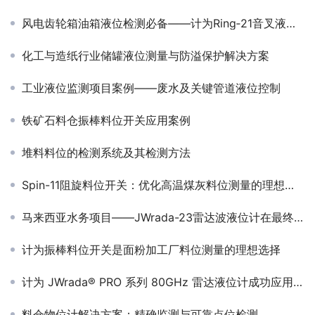
风电齿轮箱油箱液位检测必备——计为Ring‑21音叉液位开关
化工与造纸行业储罐液位测量与防溢保护解决方案
工业液位监测项目案例——废水及关键管道液位控制
铁矿石料仓振棒料位开关应用案例
堆料料位的检测系统及其检测方法
Spin-11阻旋料位开关：优化高温煤灰料位测量的理想选择
马来西亚水务项目——JWrada-23雷达波液位计在最终排放水位测量的应用
计为振棒料位开关是面粉加工厂料位测量的理想选择
计为 JWrada® PRO 系列 80GHz 雷达液位计成功应用于宁德时代新能源电池项目
料仓物位计解决方案：精确监测与可靠点位检测