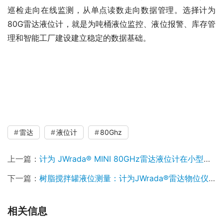
巡检走向在线监测，从单点读数走向数据管理。选择计为
80G雷达液位计，就是为吨桶液位监控、液位报警、库存管
理和智能工厂建设建立稳定的数据基础。
雷达液位计、80G雷达液位计、吨桶液位计、塑料桶液位
测量、非接触式液位计、液位传感器、液位变送器、智能液
位监测、化工液位计、塑料集装容器液位监测、4-20mA液
位计、工业自动化仪表
雷达
液位计
80Ghz
上一篇：
计为 JWrada® MINI 80GHz雷达液位计在小型密闭储罐中的应用技术案例
下一篇：
树脂搅拌罐液位测量：计为JWrada®雷达物位仪表应用
相关信息