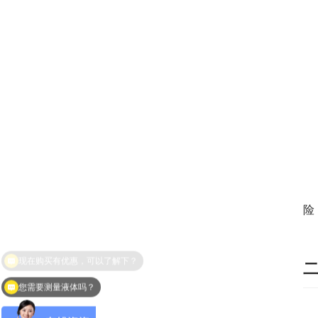
　
险
您需要测量液体吗？
　