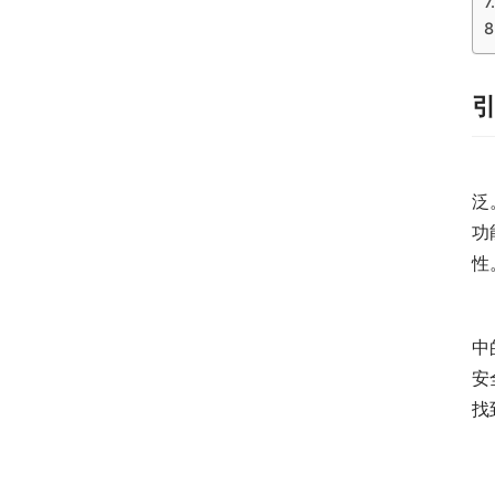
　
泛
功
性
　
中
安
找