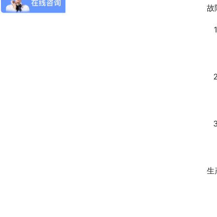
故
　
生