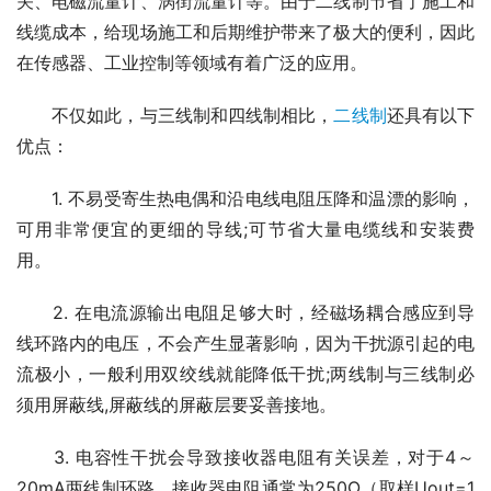
关、电磁流量计、涡街流量计等。由于二线制节省了施工和
线缆成本，给现场施工和后期维护带来了极大的便利，因此
在传感器、工业控制等领域有着广泛的应用。
　　不仅如此，与三线制和四线制相比，
二线制
还具有以下
优点：
　　1. 不易受寄生热电偶和沿电线电阻压降和温漂的影响，
可用非常便宜的更细的导线;可节省大量电缆线和安装费
用。
　　2. 在电流源输出电阻足够大时，经磁场耦合感应到导
线环路内的电压，不会产生显著影响，因为干扰源引起的电
流极小，一般利用双绞线就能降低干扰;两线制与三线制必
须用屏蔽线,屏蔽线的屏蔽层要妥善接地。
　　3. 电容性干扰会导致接收器电阻有关误差，对于4～
20mA两线制环路，接收器电阻通常为250Ω（取样Uout=1