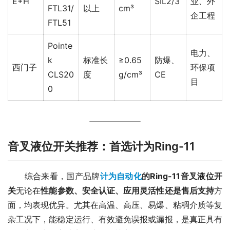
E+H
SIL2/3
业、外
FTL31/
以上
cm³
企工程
FTL51
Pointe
电力、
k
标准长
≥0.65
防爆、
西门子
环保项
CLS20
度
g/cm³
CE
目
0
音叉液位开关推荐：首选计为Ring-11
　　综合来看，国产品牌
计为自动化
的Ring-11音叉液位开
关
无论在
性能参数、安全认证、应用灵活性还是售后支持
方
面，均表现优异。尤其在高温、高压、易爆、粘稠介质等复
杂工况下，能稳定运行、有效避免误报或漏报，是真正具有