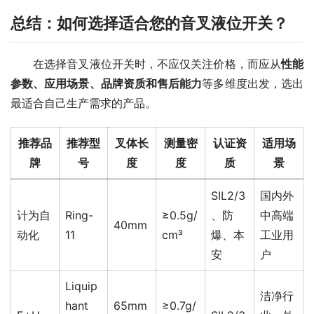
总结：如何选择适合您的音叉液位开关？
　　在选择音叉液位开关时，不应仅关注价格，而应从
性能
参数、应用场景、品牌资质和售后能力
等多维度出发，选出
最适合自己生产需求的产品。
推荐品
推荐型
叉体长
测量密
认证资
适用场
牌
号
度
度
质
景
SIL2/3
国内外
计为自
Ring-
≥0.5g/
、防
中高端
40mm
动化
11
cm³
爆、本
工业用
安
户
Liquip
洁净行
hant
65mm
≥0.7g/