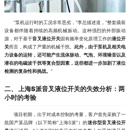
　　“泵机运行时的工况非常恶劣，”李总描述道，“整套撬装
设备都伴随着持续的高频机械振动。这种强烈的外部振动
源，对于基于
音叉液位开关
固有频率变化原理工作的
液位开
关
而言，构成了严重的机械干扰。
此外，由于泵机及相关电
力设备的运转，还可能产生流体脉动、气泡、环境噪音以及
潜在的电磁波干扰等复合型因素，这些都进一步加剧了液位
检测的复杂性和挑战。
”
二、 上海S派音叉液位开关的失效分析：两
小时的考验
　　项目初期，出于对成本控制的考量，客户首先采购了一
批国产某品牌（以下简称“上海S派”）的
迷你型音叉液位开