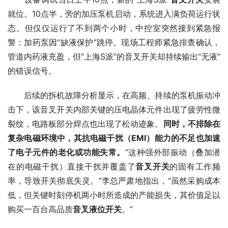
就位。10点半，旁的加压泵机启动，系统进入满负荷运行状
态。但仅仅运行了不到两个小时，中控室突然接到紧急报
警：加药泵因“缺液保护”跳停。现场工程师紧急排查确认，
管道内药液充盈，但“上海S派”的音叉开关却持续输出“无液”
的错误信号。
　　后续的拆机故障分析显示，在高频、持续的泵机振动冲
击下，该音叉开关内部关键的压电晶体元件出现了疲劳性微
裂纹，电路板部分焊点也出现了松动迹象。
同时，不排除在
复杂电磁环境中，其抗电磁干扰（EMI）能力的不足也加速
了电子元件的老化或功能失常。
“这种强外部振动（叠加潜
在的电磁干扰）直接干扰并覆盖了
音叉开关
的固有工作频
率，导致开关彻底失灵。”李总严肃地指出，“虽然采购成本
低，但关键时刻停机两小时所造成的产能损失，其价值足以
购买一百台高品质
音叉液位开关
。”