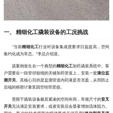
一、 精细化工撬装设备的工况挑战
　　“当前
精细化工
行业对设备集成度要求日益提高，空间
集约化成为常态。”李总介绍道。
　　该案例发生在一个典型的
精细化工
加药撬装系统中。客
户需要在一段管径较细的关键加药管道上，安装一套
液位监
测开关
。其核心目的是监测管道内药液是否充盈，从而防止
后端的精密计量泵因空转而受损。
　　受限于撬装设备极其紧凑的空间布局，常规尺寸的
音叉
开关
无法满足安装要求，或者安装后会显著增加流体阻力。