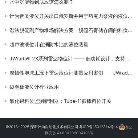
水中沉淀物到底应该怎么测？
计为音叉液位开关出口俄罗斯并用于巧克力浆液的液位控制
湿法脱硫副产物堆场解决方案：脱硫石膏储存间的料位开关选型
超声波液位计在消防水池的液位测量
JWrada® 2X系列雷达物位计 —— 低功耗设计，支持外接太阳能供电的远程测量方案
腐蚀性泡沫工况下雷达液位计测量应用案例——JWrada® 系列雷达液位计在化工反应中间罐中的工程实践
磁翻板液位计行业应用
氧化铝料位监测新利器：Tube-11振棒料位开关
©2013~2025 深圳计为自动化技术有限公司
粤ICP备15012314号-4
粤公
网安备 44030702004195号