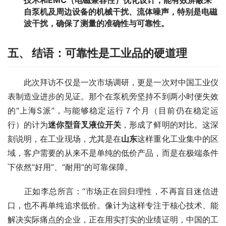
技术和EMC（电磁兼容性）优化设计，能有效屏蔽来
自泵机及周边设备的机械干扰、流体噪声，特别是电磁
波干扰，确保了测量的准确性与可靠性。
五、 结语：可靠性是工业品的硬道理
　　此次拜访不仅是一次市场调研，更是一次对中国工业仪
表制造业进步的见证。那个在泵机旁坚持不到两小时便失效
的“上海S派”，与能够稳定运行７个月（目前仍在稳定运
行）的计为
迷你型音叉液位开关
，形成了鲜明的对比。这深
刻说明，在工业现场，尤其是在
山东
这样重化工业集中的区
域，客户需要的从来不是单纯的低价产品，而是在极端条件
下依然“好用”、“耐用”的可靠保障。
　　正如李总所言：“市场正在回归理性，不再盲目迷信进
口，也不再单纯追求低价。像计为这样专注于核心技术、能
解决实际痛点的企业，正在用实打实的业绩证明，中国的工