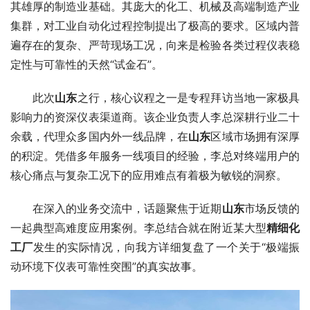
其雄厚的制造业基础。其庞大的化工、机械及高端制造产业
集群，对工业自动化过程控制提出了极高的要求。区域内普
遍存在的复杂、严苛现场工况，向来是检验各类过程仪表稳
定性与可靠性的天然“试金石”。
　　此次
山东
之行，核心议程之一是专程拜访当地一家极具
影响力的资深仪表渠道商。该企业负责人李总深耕行业二十
余载，代理众多国内外一线品牌，在
山东
区域市场拥有深厚
的积淀。凭借多年服务一线项目的经验，李总对终端用户的
核心痛点与复杂工况下的应用难点有着极为敏锐的洞察。
　　在深入的业务交流中，话题聚焦于近期
山东
市场反馈的
一起典型高难度应用案例。李总结合就在附近某大型
精细化
工厂
发生的实际情况，向我方详细复盘了一个关于“极端振
动环境下仪表可靠性突围”的真实故事。