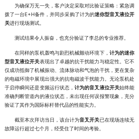
　　为确保万无一失，客户决定采取对比验证策略：紧急调
拨了一台E+H备件，并同步采购了计为的
迷你型音叉液位开
关
进行现场测试。
　　测试结果令人振奋，也充分验证了李总的专业推荐。
　　在同样的泵机轰鸣与剧烈机械颤动环境下，
计为的迷你
型音叉液位开关
表现出了卓越的抗干扰能力与稳定性。它不
仅成功抵御了机械振动、流体脉动和气泡的干扰，更在复杂
的电磁环境中展现出强大的抗电磁波干扰能力。无论泵机处
于启停瞬间还是变频运行状态，
计为的音叉液位开关
始终能
准确判断管道内的液位状态，未出现任何误报警现象，充分
验证了其作为国际标杆替代品的性能实力。
　　截至本次拜访当日，该台计为
音叉开关
已在现场连续无
故障运行超过七个月，经受住了时间的考验。