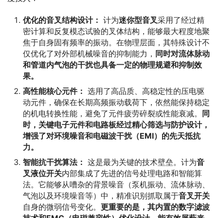
优化的音叉结构设计：
计为
迷你型音叉
采用了经过精
密计算和反复模态试验的叉体结构，能够最大程度地聚
焦于自身固有频率的振动。在物理层面，其特殊设计不
仅优化了对外部机械噪音的抑制能力，
同时对流体脉动
和管道内气泡的干扰也具备一定的物理规避和抑制效
果。
高性能核心元件：
选用了高品质、高稳定性的压电驱
动元件，确保在长期高频振动载荷下，依然能保持稳定
的机电转换性能，避免了元件疲劳碎裂或性能衰减。
同
时，关键电子元件和电路板经过精心筛选与防护设计，
增强了对环境噪音和电磁波干扰（EMI）的先天抵抗
力。
智能抗干扰算法：
这是最为关键的技术壁垒。计为
音
叉液位开关
内部集成了先进的信号处理电路和智能算
法。它能够从嘈杂的背景噪音（泵机振动、流体脉动、
气泡以及环境噪音等）中，精准识别抓取属于
音叉开关
自身的微弱信号变化。
更重要的是，其内置的数字滤波