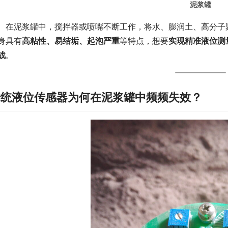
泥浆罐
　在泥浆罐中，搅拌器或喷嘴不断工作，将水、膨润土、高分子
身具有
高粘性、易结垢、起泡严重
等特点，想要
实现精准液位测
战
。
传统液位传感器为何在泥浆罐中频频失效？