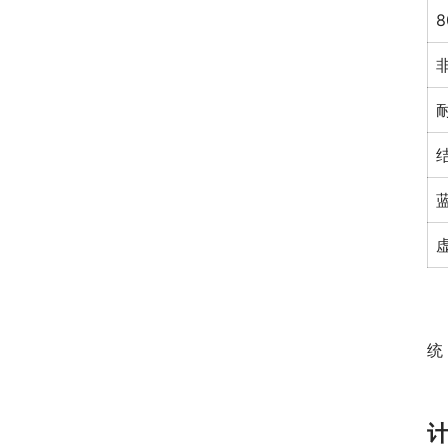
　
统
计