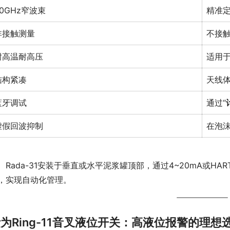
80GHz窄波束
精准
非接触测量
不接
耐高温耐高压
适用
结构紧凑
天线
蓝牙调试
通过“
虚假回波抑制
在泡
　Rada-31安装于垂直或水平泥浆罐顶部，通过4~20mA或HA
，实现自动化管理。
为Ring-11音叉液位开关：高液位报警的理想