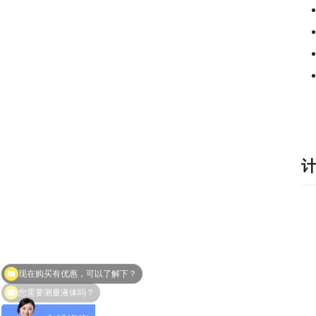
　
计
您需要测量液体吗？