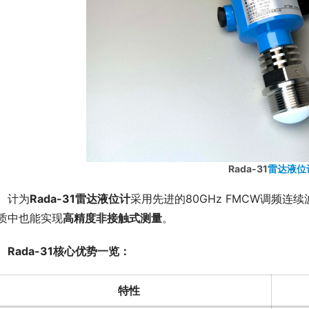
Rada-31
雷达液位
　计为
Rada-31雷达液位计
采用先进的80GHz FMCW调频
质中也能实现
高精度非接触式测量
。
Rada-31核心优势一览：
特性