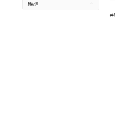
新能源
　
井