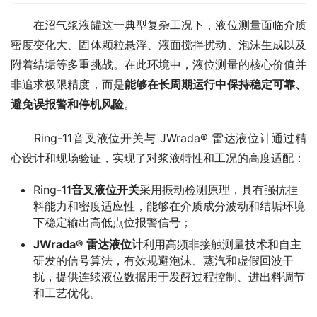
　　在沼气浆液罐这一典型复杂工况下，液位测量面临介质
密度变化大、固体颗粒悬浮、液面搅拌扰动、泡沫生成以及
附着结垢等多重挑战。在此环境中，液位测量的核心价值并
非追求极限精度，而是
能够在长周期运行中保持稳定可靠、
避免误报警和停机风险
。
　　Ring-11音叉液位开关与 JWrada® 雷达液位计通过精
心设计和现场验证，实现了对浆液特性和工况的高度适配：
Ring-11
音叉液位开关
采用振动检测原理，具有强抗挂
料能力和密度适应性，能够在介质成分波动和结垢环境
下稳定输出高低点位报警信号；
JWrada® 雷达液位计
利用高频非接触测量技术和自主
研发的信号算法，有效规避泡沫、蒸汽和虚假回波干
扰，提供连续液位数据用于发酵过程控制、进出料调节
和工艺优化。