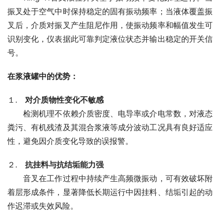
振叉处于空气中时保持稳定的固有振动频率；当液体覆盖振
叉后，介质对振叉产生阻尼作用，使振动频率和幅值发生可
识别变化，仪表据此可靠判定液位状态并输出稳定的开关信
号。
在浆液罐中的优势：
１.　
对介质物性变化不敏感
　　检测机理不依赖介质密度、电导率或介电常数，对液态
粪污、有机残渣及其混合浆液等成分波动工况具有良好适应
性，避免因介质变化导致的误报警。
２.　
抗挂料与抗结垢能力强
　　音叉在工作过程中持续产生高频微振动，可有效破坏附
着层形成条件，显著降低长期运行中因挂料、结垢引起的动
作迟滞或失效风险。