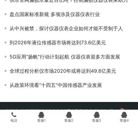
供水管网漏损水量近百亿吨？控制漏损仪器仪表来助力
盘点国家标准新规 多项涉及仪器仪表行业
从中兴被禁，探讨仪器仪表企业如何才能不受制于人
到2026年液位传感器市场将达到73.6亿美元
5G应用“扬帆”行动计划起航 仪器仪表迎多方面发展
全球过程分析仪市场2020年或将达到49.8亿美元
从政策环境看“十四五”中国传感器产业发展
©2013~2025 深圳计为自动化技术有限公司
粤ICP备15012314号-4
粤公
网安备 44030702004195号
电话
客服1
客服2
客服3
客服4