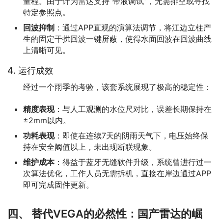
量程。由于计为雷达支持“带液调试”，无需排空或寻找
特定参照点。
回波抑制
：通过APP直观的演算法调节，将江边立柱产
生的固定干扰回波一键屏蔽，使得水面回波在回波曲线
上清晰可见。
4. 运行成效
　　经过一个雨季的考验，该套系统展现了极高的稳定性：
精度表现
：与人工观测的水位尺对比，误差长期保持在
±2mm以内。
功耗表现
：即使在连续7天的阴雨天气下，电压始终保
持在安全阈值以上，未出现断联现象。
维护成本
：得益于蓝牙无缝软件升级，系统曾进行过一
次算法优化，工作人员无需拆机，直接在岸边通过APP
即可完成固件更新。
四、 替代VEGA的必然性：国产雷达的崛