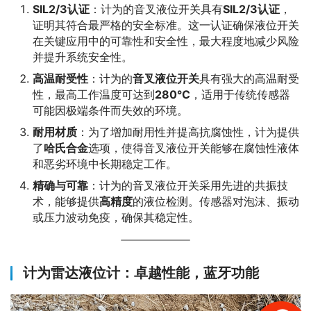
SIL2/3认证
：计为的音叉液位开关具有
SIL2/3认证
，
证明其符合最严格的安全标准。这一认证确保液位开关
在关键应用中的可靠性和安全性，最大程度地减少风险
并提升系统安全性。
高温耐受性
：计为的
音叉液位开关
具有强大的高温耐受
性，最高工作温度可达到
280°C
，适用于传统传感器
可能因极端条件而失效的环境。
耐用材质
：为了增加耐用性并提高抗腐蚀性，计为提供
了
哈氏合金
选项，使得音叉液位开关能够在腐蚀性液体
和恶劣环境中长期稳定工作。
精确与可靠
：计为的音叉液位开关采用先进的共振技
术，能够提供
高精度
的液位检测。传感器对泡沫、振动
或压力波动免疫，确保其稳定性。
计为雷达液位计：卓越性能，蓝牙功能