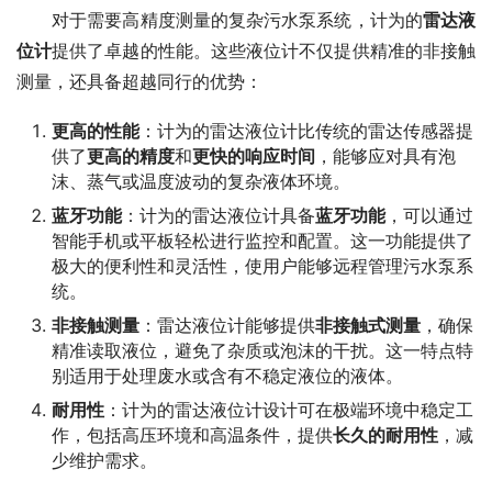
　　对于需要高精度测量的复杂污水泵系统，计为的
雷达液
位计
提供了卓越的性能。这些液位计不仅提供精准的非接触
测量，还具备超越同行的优势：
更高的性能
：计为的雷达液位计比传统的雷达传感器提
供了
更高的精度
和
更快的响应时间
，能够应对具有泡
沫、蒸气或温度波动的复杂液体环境。
蓝牙功能
：计为的雷达液位计具备
蓝牙功能
，可以通过
智能手机或平板轻松进行监控和配置。这一功能提供了
极大的便利性和灵活性，使用户能够远程管理污水泵系
统。
非接触测量
：雷达液位计能够提供
非接触式测量
，确保
精准读取液位，避免了杂质或泡沫的干扰。这一特点特
别适用于处理废水或含有不稳定液位的液体。
耐用性
：计为的雷达液位计设计可在极端环境中稳定工
作，包括高压环境和高温条件，提供
长久的耐用性
，减
少维护需求。