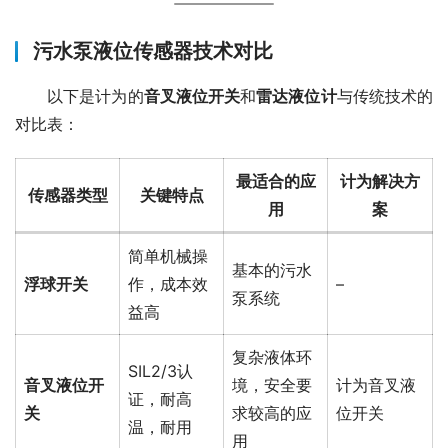
污水泵液位传感器技术对比
　　以下是计为的
音叉液位开关
和
雷达液位计
与传统技术的
对比表：
最适合的应
计为解决方
传感器类型
关键特点
用
案
简单机械操
基本的污水
浮球开关
作，成本效
–
泵系统
益高
复杂液体环
SIL2/3认
音叉液位开
境，安全要
计为音叉液
证，耐高
关
求较高的应
位开关
温，耐用
用