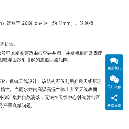
远短于 26GHz 雷达（约 11mm）。这使得 
：
周扩散。
达信号可以精准穿透由检查井井圈、井壁粗糙面及攀爬
粗糙界面散射引起的虚假回波矩阵。
联系我们
（FEP）透镜天线设计。该结构不仅利用介质天线原理
关注微信
化学惰性。当雨水井内高温高湿气体上升至天线表面
外侧汇集并自然滴落，无法在天线中心射线射出区
号严重衰减问题。
分享本页