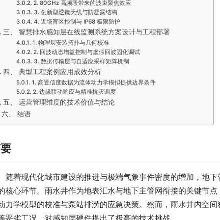
2. 80GHz 高频段带来的波束聚焦效应
3. 创新型透镜天线与防凝露结构
4. 近场盲区控制与 IP68 极限防护
三、 智慧排水感知层在线监测系统方案设计与工程部署
1. 物理层安装拓扑与几何校准
2. 回波动态增益控制与虚假回波固化调试
3. 数据传输层与自适应采样矩阵机制
四、 典型工程案例应用成效分析
1. 高置信度数据为流体动力学模拟提供边界条件
2. 边缘联动响应与精准抗灾调度
五、 运营管理维度的技术价值与结论
六、 结语
摘要
　随着现代化城市建设的推进与极端气象事件密度的增加，地下
的核心环节。雨水井作为地表汇水与地下主管网衔接的关键节点
动力学模型的校准与泵站排涝的应急决策。然而，雨水井内空间
等恶劣工况，对感知层硬件提出了极高的技术挑战。