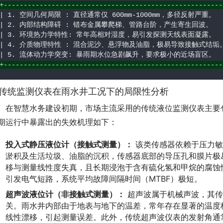
+-------------------------------------------------------
| 1. 空间几何局限 : 直径通常仅 600mm-1000mm，多径反射严重。   
| 2. 内部结构障碍 : 错布金属攀爬梯、管路台阶，产生寄生回波。   |
| 3. 环境热力学特性: 常年高相对湿度，易引发探测天线表面凝露。  |
| 4. 介质物理特性 : 混合泥沙、悬浮物及油脂，极易导致接触式结垢。
+-------------------------------------------------------
. 传统监测仪表在雨水井工况下的局限性分析
　在智慧水务建设初期，市场主流采用的传统液位监测仪表主要
期运行中暴露出的失效机理如下：
投入式静压液位计（接触式测量）：
该类传感器依赖于压力敏
淤积及生活垃圾、油脂的沉积，传感器底部的导压孔和膜片极
移与测量线性度失真，且长期浸泡于含有硫化氢和甲烷的腐蚀
引发电气短路，系统平均故障间隔时间（MTBF）极短。
超声波液位计（非接触式测量）：
超声波属于机械声波，其传
关。雨水井内部由于地表与地下的温差，常年存在显著的温度
线性漂移，引起测量误差。此外，传统超声波仪表的发射角通常在