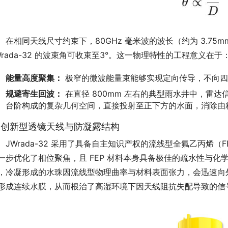
　在相同天线尺寸约束下，80GHz 毫米波的波长（约为 3.75mm）
Wrada-32 的波束角可收束至3°。这一物理特性的工程意义在于
能量高度聚集：
极窄的微波能量束能够实现定向传导，不向四
规避寄生回波：
在直径 800mm 左右的典型雨水井中，雷
台阶构成的复杂几何空间，直接投射至正下方的水面，消除由
. 创新型透镜天线与防凝露结构
　JWrada-32 采用了具备自主知识产权的流线型全氟乙丙烯
一步优化了相位聚焦，且 FEP 材料本身具备极佳的疏水性与
，冷凝形成的水珠因流线型物理曲率与材料表面张力，会迅速向
形成连续水膜，从而根治了高湿环境下因天线阻抗失配导致的信