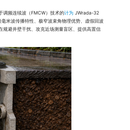
于调频连续波（FMCW）技术的
计为
 JWrada-32 
段毫米波传播特性、极窄波束角物理优势、虚假回波
在规避井壁干扰、攻克近场测量盲区、提供高置信