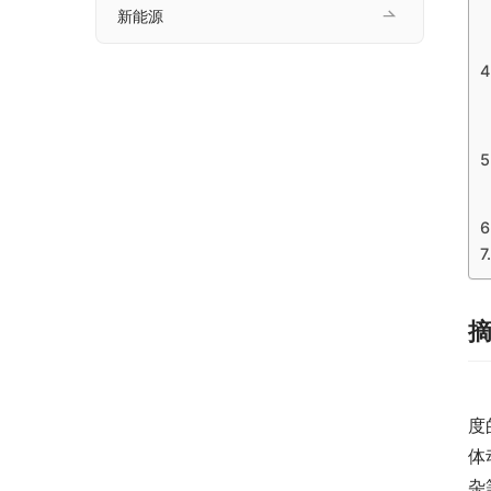
新能源
　
度
体
杂