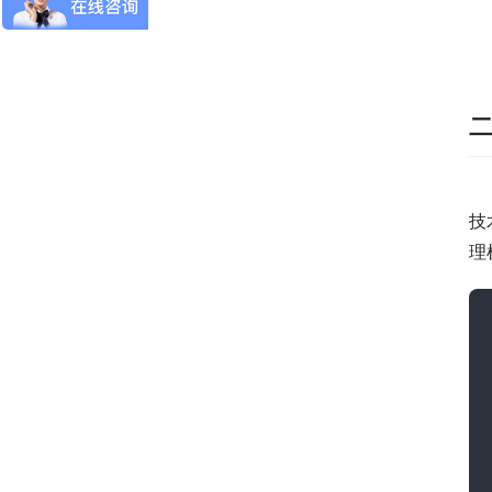
二
　
技
理