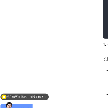
1
　
长
现在购买有优惠，可以了解下？
您需要测量液体吗？