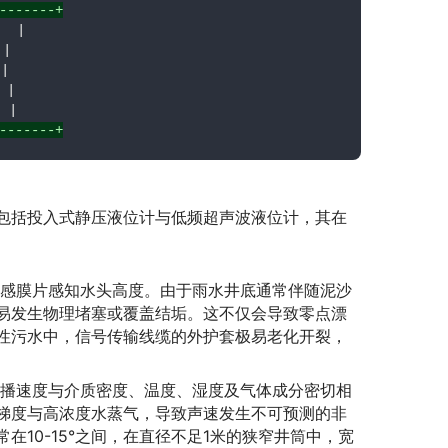
-------+
 |





|

-------+
包括投入式静压液位计与低频超声波液位计，其在
感膜片感知水头高度。由于雨水井底通常伴随泥沙
易发生物理堵塞或覆盖结垢。这不仅会导致零点漂
性污水中，信号传输线缆的外护套极易老化开裂，
播速度与介质密度、温度、湿度及气体成分密切相
梯度与高浓度水蒸气，导致声速发生不可预测的非
10-15°之间，在直径不足1米的狭窄井筒中，宽