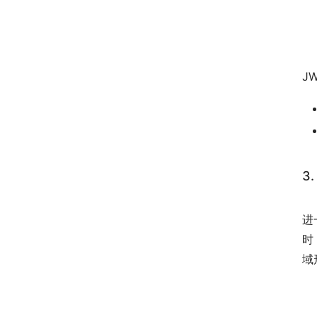
　
J
3
　
进
时
域