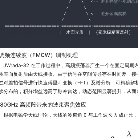
                            /    \   <
-- 避开井壁不规则凸
                           /      \

                          /        \ <
-- 避开金属爬梯
                         /          \

  ======================+============+===================
                        |  水面介质  |  (毫米级精度反射)

. 调频连续波（FMCW）调制机理
　JWrada-32 在工作过程中，高频振荡器产生一个在固定
质表面反射后由天线接收。由于信号在空间传导存在时间差，接收
过对差拍信号进行快速傅里叶变换（FFT）及谱分析，可精确解
续分布的，积分增益远高于脉冲雷达，动态范围显著提升，从而
. 80GHz 高频段带来的波束聚焦效应
　根据电磁学天线理论，天线的波束角 θ 与工作波长 λ 成正比，