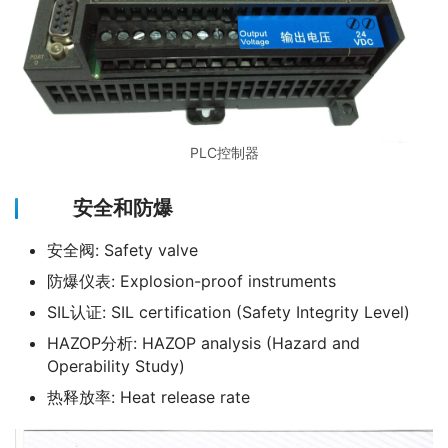
PLC控制器
安全和防爆
安全阀: Safety valve
防爆仪表: Explosion-proof instruments
SIL认证: SIL certification (Safety Integrity Level)
HAZOP分析: HAZOP analysis (Hazard and
Operability Study)
热释放率: Heat release rate