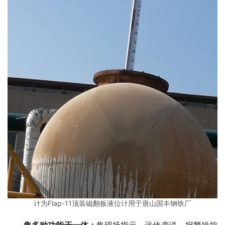
计为Flap-11顶装磁翻板液位计用于唐山国丰钢铁厂